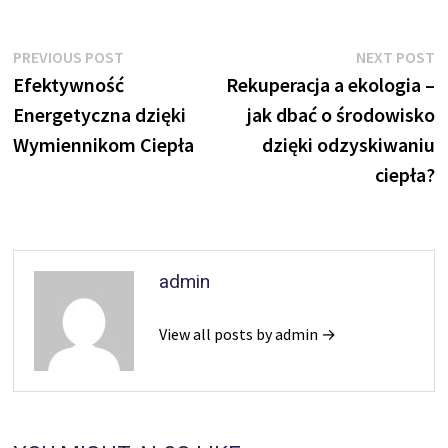
Nawigacja
Previous
N
PREVIOUS POST
NEXT POST
post:
p
Efektywność
Rekuperacja a ekologia –
wpisu
Energetyczna dzięki
jak dbać o środowisko
Wymiennikom Ciepła
dzięki odzyskiwaniu
ciepła?
admin
View all posts by admin →