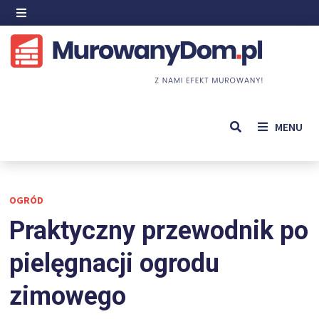
Skip
to
MENU
content
MENU
OGRÓD
Praktyczny przewodnik po
pielęgnacji ogrodu
zimowego