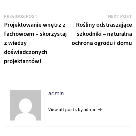
Nawigacja
Previous
N
PREVIOUS POST
NEXT POST
post:
p
Projektowanie wnętrz z
Rośliny odstraszające
wpisu
fachowcem – skorzystaj
szkodniki – naturalna
z wiedzy
ochrona ogrodu i domu
doświadczonych
projektantów!
admin
View all posts by admin →