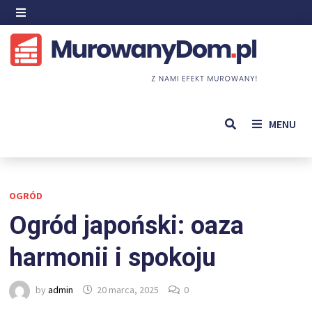
Skip
to
MENU
content
MENU
OGRÓD
Ogród japoński: oaza
harmonii i spokoju
by
admin
20 marca, 2025
0