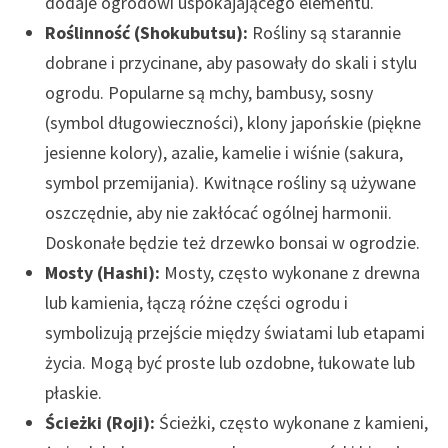
dodaje ogrodowi uspokajającego elementu.
Roślinność (Shokubutsu):
Rośliny są starannie
dobrane i przycinane, aby pasowały do skali i stylu
ogrodu. Popularne są mchy, bambusy, sosny
(symbol długowieczności), klony japońskie (piękne
jesienne kolory), azalie, kamelie i wiśnie (sakura,
symbol przemijania). Kwitnące rośliny są używane
oszczędnie, aby nie zakłócać ogólnej harmonii.
Doskonałe będzie też drzewko bonsai w ogrodzie.
Mosty (Hashi):
Mosty, często wykonane z drewna
lub kamienia, łączą różne części ogrodu i
symbolizują przejście między światami lub etapami
życia. Mogą być proste lub ozdobne, łukowate lub
płaskie.
Ścieżki (Roji):
Ścieżki, często wykonane z kamieni,