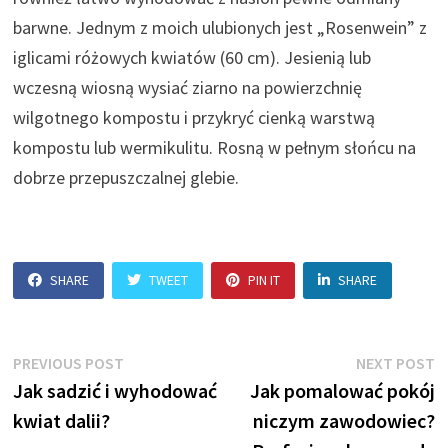
barwne. Jednym z moich ulubionych jest „Rosenwein” z
iglicami różowych kwiatów (60 cm). Jesienią lub
wczesną wiosną wysiać ziarno na powierzchnię
wilgotnego kompostu i przykryć cienką warstwą
kompostu lub wermikulitu. Rosną w pełnym słońcu na
dobrze przepuszczalnej glebie.
SHARE
TWEET
PIN IT
SHARE
Nawigacja
Previous
N
PREVIOUS POST
NEXT POST
post:
p
Jak sadzić i wyhodować
Jak pomalować pokój
wpisu
kwiat dalii?
niczym zawodowiec?