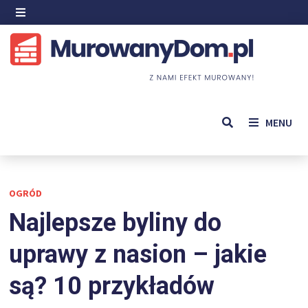
Skip
to
MENU
content
MENU
OGRÓD
Najlepsze byliny do
uprawy z nasion – jakie
są? 10 przykładów