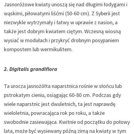
Jasnoróżowe kwiaty unoszą się nad długimi łodygami i
wąskimi, piłowatymi liśćmi (50-60 cm). Z Syberii jest
niezwykle wytrzymały i łatwy w uprawie z nasion, a
także jest dobrym kwiatem ciętym. Wczesną wiosną
wysiać w modułach i przykryć drobnym posypaniem
kompostem lub wermikulitem.
2. Digitalis grandiflo
r
a
Ta urocza jasnożółta naparstnica rośnie w słońcu lub
pstrokatym cieniu, osiągając 60-80 cm. Podczas gdy
wiele naparstnic jest dwuletnich, ta jest naprawdę
wieloletnia, powracająca rok po roku, a także
swobodnie zasiewająca. Kwitnie od początku do połowy
lata, może być wysiewany późną zimą na kwiaty w tym