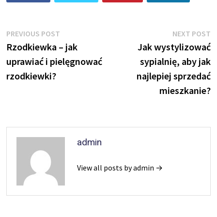
Nawigacja
Previous
N
PREVIOUS POST
NEXT POST
post:
p
Rzodkiewka – jak
Jak wystylizować
wpisu
uprawiać i pielęgnować
sypialnię, aby jak
rzodkiewki?
najlepiej sprzedać
mieszkanie?
admin
View all posts by admin →