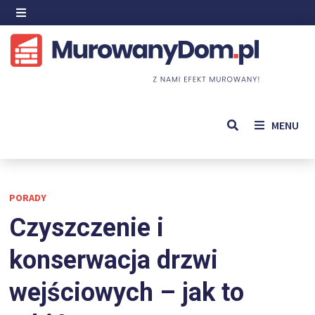
Skip
to
MENU
content
MENU
PORADY
Czyszczenie i
konserwacja drzwi
wejściowych – jak to