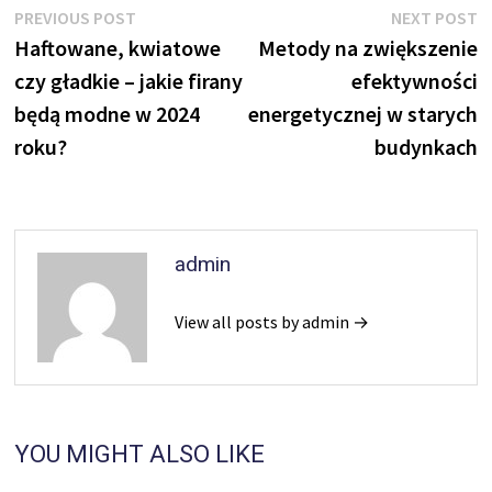
Nawigacja
Previous
N
PREVIOUS POST
NEXT POST
post:
p
Haftowane, kwiatowe
Metody na zwiększenie
wpisu
czy gładkie – jakie firany
efektywności
będą modne w 2024
energetycznej w starych
roku?
budynkach
admin
View all posts by admin →
YOU MIGHT ALSO LIKE