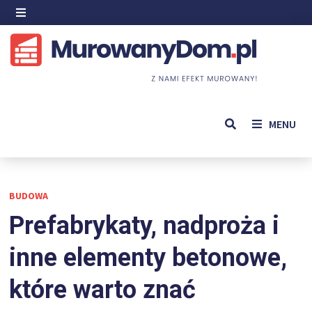
Skip
to
MENU
content
MENU
BUDOWA
Prefabrykaty, nadproża i
inne elementy betonowe,
które warto znać