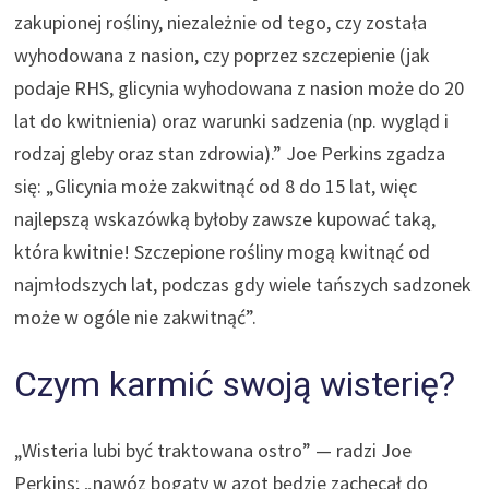
zakupionej rośliny, niezależnie od tego, czy została
wyhodowana z nasion, czy poprzez szczepienie (jak
podaje RHS, glicynia wyhodowana z nasion może do 20
lat do kwitnienia) oraz warunki sadzenia (np. wygląd i
rodzaj gleby oraz stan zdrowia).” Joe Perkins zgadza
się: „Glicynia może zakwitnąć od 8 do 15 lat, więc
najlepszą wskazówką byłoby zawsze kupować taką,
która kwitnie! Szczepione rośliny mogą kwitnąć od
najmłodszych lat, podczas gdy wiele tańszych sadzonek
może w ogóle nie zakwitnąć”.
Czym karmić swoją wisterię?
„Wisteria lubi być traktowana ostro” — radzi Joe
Perkins; „nawóz bogaty w azot będzie zachęcał do