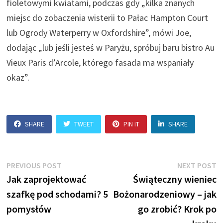
fioletowymi kwiatami, podczas gdy „kilka znanych
miejsc do zobaczenia wisterii to Pałac Hampton Court
lub Ogrody Waterperry w Oxfordshire”, mówi Joe,
dodając „lub jeśli jesteś w Paryżu, spróbuj baru bistro Au
Vieux Paris d’Arcole, którego fasada ma wspaniały
okaz”.
SHARE
TWEET
PIN IT
SHARE
Nawigacja
Previous
N
PREVIOUS POST
NEXT POST
post:
p
Jak zaprojektować
Świąteczny wieniec
wpisu
szafkę pod schodami? 5
Bożonarodzeniowy – jak
pomysłów
go zrobić? Krok po