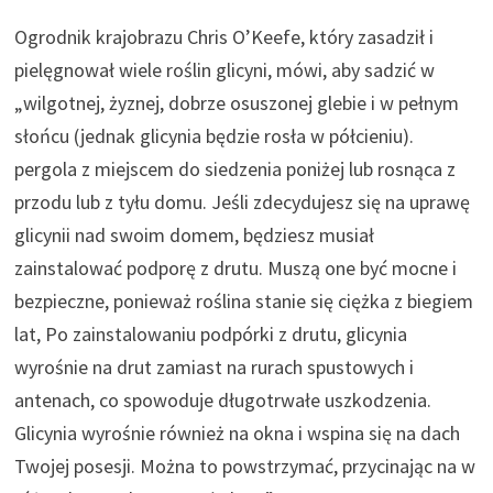
Ogrodnik krajobrazu Chris O’Keefe, który zasadził i
pielęgnował wiele roślin glicyni, mówi, aby sadzić w
„wilgotnej, żyznej, dobrze osuszonej glebie i w pełnym
słońcu (jednak glicynia będzie rosła w półcieniu).
pergola z miejscem do siedzenia poniżej lub rosnąca z
przodu lub z tyłu domu. Jeśli zdecydujesz się na uprawę
glicynii nad swoim domem, będziesz musiał
zainstalować podporę z drutu. Muszą one być mocne i
bezpieczne, ponieważ roślina stanie się ciężka z biegiem
lat, Po zainstalowaniu podpórki z drutu, glicynia
wyrośnie na drut zamiast na rurach spustowych i
antenach, co spowoduje długotrwałe uszkodzenia.
Glicynia wyrośnie również na okna i wspina się na dach
Twojej posesji. Można to powstrzymać, przycinając na w