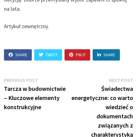
na lata.
Artykuł zewnętrzny.
SHARE
TWEET
PIN IT
SHARE
Nawigacja
Previous
N
PREVIOUS POST
NEXT POST
post:
p
Tarcza w budownictwie
Świadectwa
wpisu
– Kluczowe elementy
energetyczne: co warto
konstrukcyjne
wiedzieć o
dokumentach
związanych z
charakterystyką