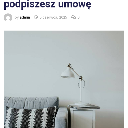
podpiszesz umowę
by
admin
5 czerwca, 2025
0