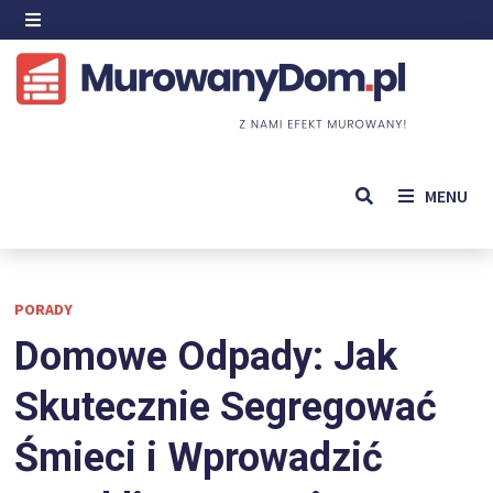
Skip
to
MENU
content
MENU
PORADY
Domowe Odpady: Jak
Skutecznie Segregować
Śmieci i Wprowadzić