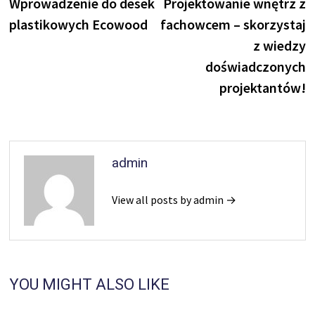
post:
p
Wprowadzenie do desek
Projektowanie wnętrz z
wpisu
plastikowych Ecowood
fachowcem – skorzystaj
z wiedzy
doświadczonych
projektantów!
admin
View all posts by admin →
YOU MIGHT ALSO LIKE