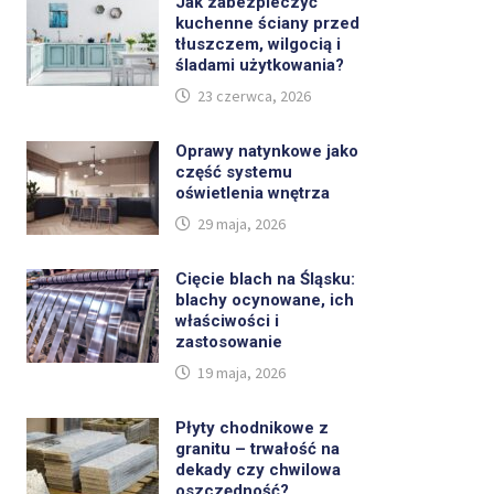
Jak zabezpieczyć
kuchenne ściany przed
tłuszczem, wilgocią i
śladami użytkowania?
23 czerwca, 2026
Oprawy natynkowe jako
część systemu
oświetlenia wnętrza
29 maja, 2026
Cięcie blach na Śląsku:
blachy ocynowane, ich
właściwości i
zastosowanie
19 maja, 2026
Płyty chodnikowe z
granitu – trwałość na
dekady czy chwilowa
oszczędność?