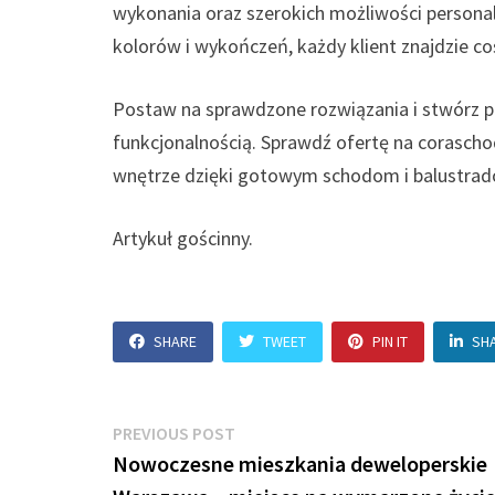
wykonania oraz szerokich możliwości personal
kolorów i wykończeń, każdy klient znajdzie co
Postaw na sprawdzone rozwiązania i stwórz pr
funkcjonalnością. Sprawdź ofertę na coraschod
wnętrze dzięki gotowym schodom i balustra
Artykuł gościnny.
SHARE
TWEET
PIN IT
SH
Nawigacja
Previous
PREVIOUS POST
post:
Nowoczesne mieszkania deweloperskie
wpisu