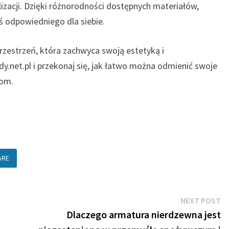
izacji. Dzięki różnorodności dostępnych materiałów,
ś odpowiedniego dla siebie.
zestrzeń, która zachwyca swoją estetyką i
y.net.pl i przekonaj się, jak łatwo można odmienić swoje
dom.
ARE
N
NEXT POST
po
Dlaczego armatura nierdzewna jest