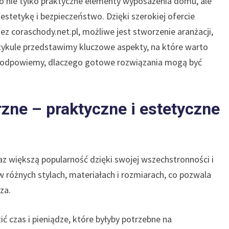
 nie tylko praktyczne elementy wyposażenia domu, ale
tetykę i bezpieczeństwo. Dzięki szerokiej ofercie
ez coraschody.net.pl, możliwe jest stworzenie aranżacji,
artykule przedstawimy kluczowe aspekty, na które warto
z podpowiemy, dlaczego gotowe rozwiązania mogą być
ne – praktyczne i estetyczne
z większą popularność dzięki swojej wszechstronności i
 różnych stylach, materiałach i rozmiarach, co pozwala
za.
 czas i pieniądze, które byłyby potrzebne na