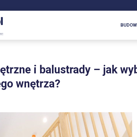
BUDOW
rzne i balustrady – jak wyb
ego wnętrza?